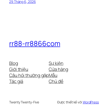
29 Tháng 6, 2026
rr88-rr8866com
Blog
Sự kiện
Giới thiệu
Cửa hàng
Câu hỏi thường gặp
Mẫu
Tác giả
Chủ đề
Twenty Twenty-Five
Được thiết kế với
WordPress